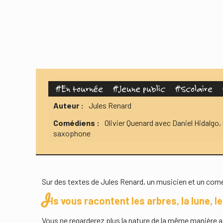
#
En tournée
#
Jeune public
#
Scolaire
Auteur :
Jules Renard
Comédiens :
Olivier Quenard avec Daniel Hidalgo,
saxophone
Sur des textes de Jules Renard, un musicien et un comé
I
ls vous racontent les arbres, la lune,
Vous ne regarderez plus la nature de la même manière a