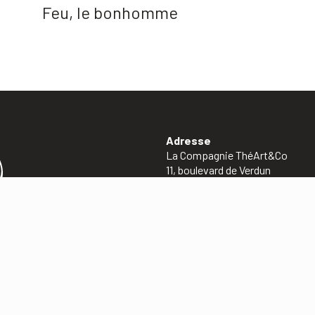
Feu, le bonhomme
Adresse
La Compagnie ThéArt&Co
11, boulevard de Verdun
01300 Belley
06 03 03 21 76
Mentions légales