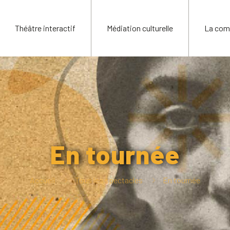
Théâtre interactif
Médiation culturelle
La com
En tournée
Accueil
Tous les spectacles
En tournée