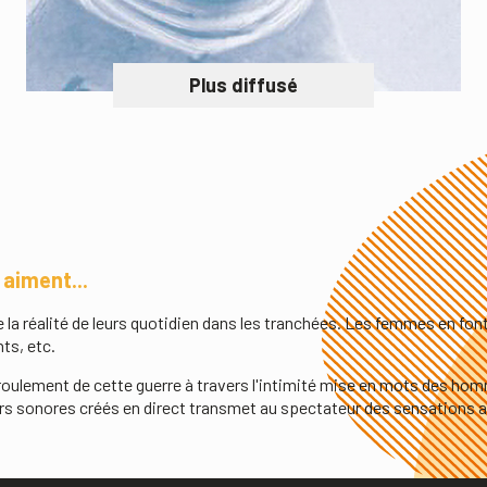
Plus diffusé
 aiment...
e la réalité de leurs quotidien dans les tranchées. Les femmes en font
nts, etc.
éroulement de cette guerre à travers l'intimité mise en mots des 
s sonores créés en direct transmet au spectateur des sensations a