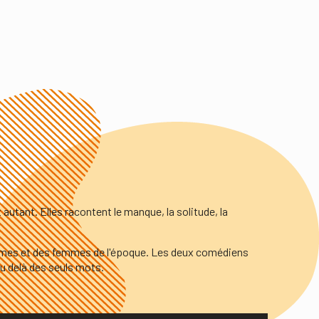
 autant. Elles racontent le manque, la solitude, la
hommes et des femmes de l'époque. Les deux comédiens
u delà des seuls mots.