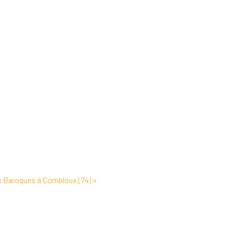
s Baroques à Combloux (74)
»