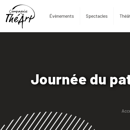
Évènements
Spectacles
Théât
Journée du pa
Accu