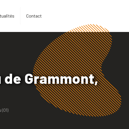
tualités
Contact
u de Grammont,
 (01)