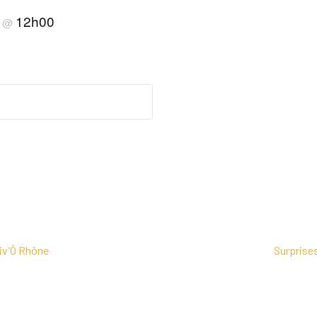
e
12h00
@
tiv’Ô Rhône
Surprise