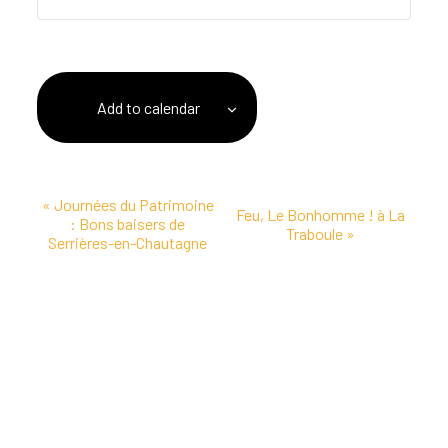
Add to calendar
Event
«
Journées du Patrimoine
Feu, Le Bonhomme ! à La
: Bons baisers de
Navigation
Traboule
»
Serrières-en-Chautagne