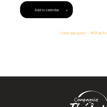
Add to calendar
Event
«
C’est pas juste ! – MFR de Po
Navigation