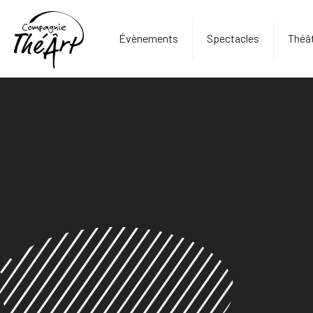
Évènements
Spectacles
Théât